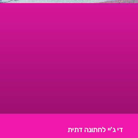
די ג'יי לחתונה דתית